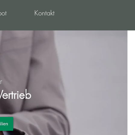
ot
Kontakt
r
ertrieb
bH