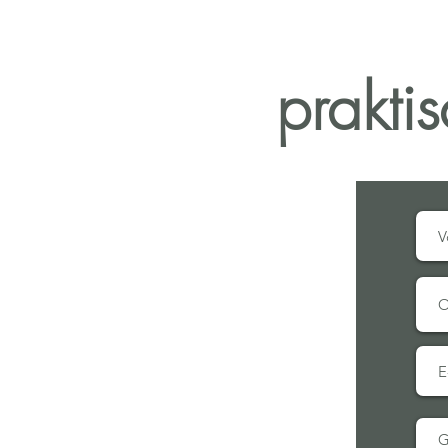
Ich 
prakti