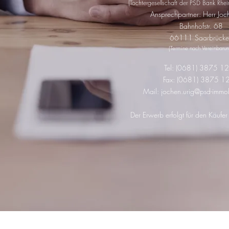
(
Tochtergesellschaft der PSD Bank Rh
Ansprechpartner: Herr Joc
Bahnhofstr. 68
66111 Saarbrücke
(Termine nach Vereinbarun
Tel: (0681) 3875 1
Fax: (0681) 3875 1
Mail:
jochen.urig@psd-immo
Der Erwerb erfolgt für den Käufer 