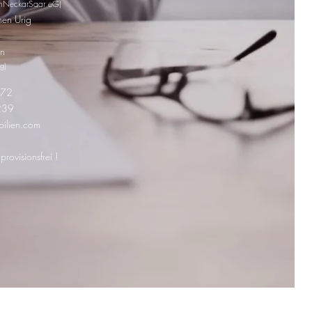
einNeckarSaar eG)
hen Urig
n
g)
272
239
bilien.com
provisionsfrei !