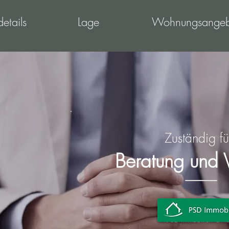
details
Lage
Wohnungsangeb
Zuständig fü
Beratung und V
PSD Immobilien Gm