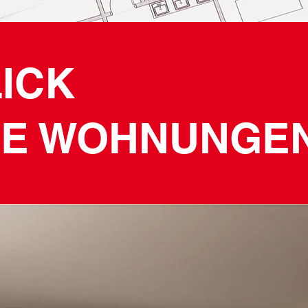
ICK
IE WOHNUNGE