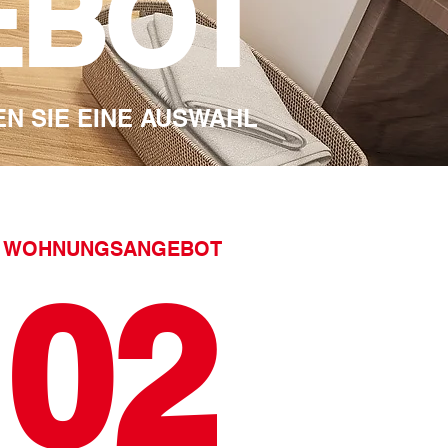
EBOT
N SIE EINE AUSWAHL
WOHNUNGSANGEBOT
02