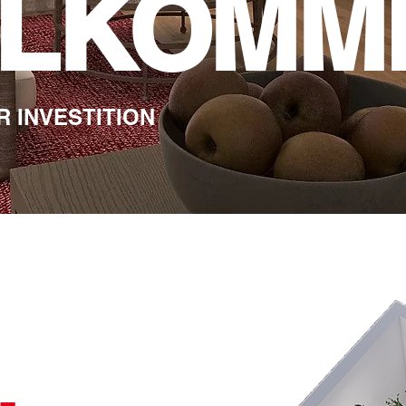
LLKOMM
R INVESTITION
-